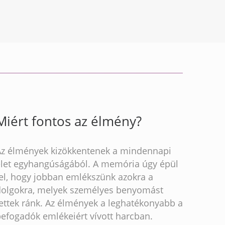
Miért fontos az élmény?
Az élmények kizökkentenek a mindennapi
élet egyhangúságából. A memória úgy épül
fel, hogy jobban emlékszünk azokra a
dolgokra, melyek személyes benyomást
ettek ránk. Az élmények a leghatékonyabb a
befogadók emlékeiért vívott harcban.