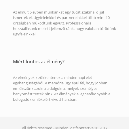
Az elmúlt 5 évben munkánkat egy tucat szakmai díjjal
ismerték el. Ügyfeleinkkel és partnereinkkel több mint 10
országban működtünk együtt. Professzionális
hozzáállásunk mellett jellemző ránk, hogy valóban törődünk
ügyfeleinkkel.
Miért fontos az élmény?
Az élmények kizökkentenek a mindennapi élet
egyhangúságából. A memória úgy épül fel, hogy jobban
emlékszünk azokra a dolgokra, melyek személyes
benyomást tettek ránk. Az élmények a leghatékonyabb a
befogadók emlékeiért vívott harcban.
All rights reserved - Minden jog fenntartva! © 2017