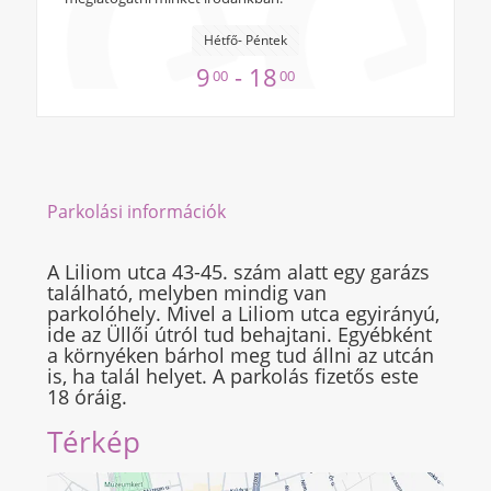
Hétfő- Péntek
9
- 18
00
00
Parkolási információk
A Liliom utca 43-45. szám alatt egy garázs
található, melyben mindig van
parkolóhely. Mivel a Liliom utca egyirányú,
ide az Üllői útról tud behajtani. Egyébként
a környéken bárhol meg tud állni az utcán
is, ha talál helyet. A parkolás fizetős este
18 óráig.
Térkép