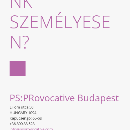
NK
SZEMÉLYESE
N?
PS:PRovocative Budapest
Liliom utca 50.
HUNGARY 1094
Kapucsengő: 65-ös
+36 800 88 528
info@psprovocative.com