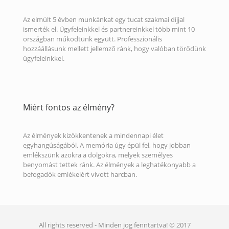
Az elmúlt 5 évben munkánkat egy tucat szakmai díjjal
ismerték el. Ügyfeleinkkel és partnereinkkel több mint 10
országban működtünk együtt. Professzionális
hozzáállásunk mellett jellemző ránk, hogy valóban törődünk
ügyfeleinkkel.
Miért fontos az élmény?
Az élmények kizökkentenek a mindennapi élet
egyhangúságából. A memória úgy épül fel, hogy jobban
emlékszünk azokra a dolgokra, melyek személyes
benyomást tettek ránk. Az élmények a leghatékonyabb a
befogadók emlékeiért vívott harcban.
All rights reserved - Minden jog fenntartva! © 2017