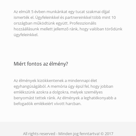
Az elmúlt 5 évben munkánkat egy tucat szakmai díjjal
ismerték el. Ügyfeleinkkel és partnereinkkel több mint 10
országban működtünk együtt. Professzionális
hozzáállásunk mellett jellemző ránk, hogy valóban törődünk
ügyfeleinkkel.
Miért fontos az élmény?
Az élmények kizökkentenek a mindennapi élet
egyhangúságából. A memória úgy épül fel, hogy jobban
emlékszünk azokra a dolgokra, melyek személyes
benyomást tettek ránk. Az élmények a leghatékonyabb a
befogadók emlékeiért vívott harcban.
All rights reserved - Minden jog fenntartva! © 2017