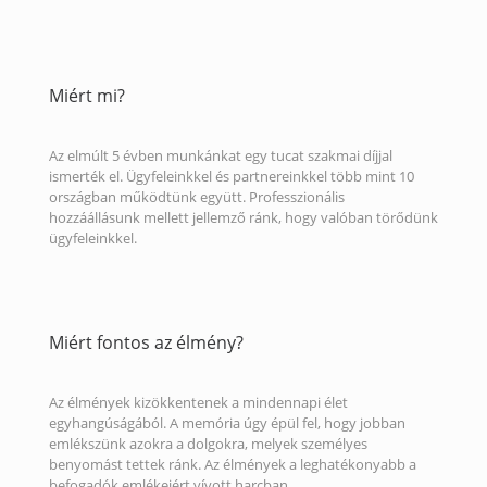
Miért mi?
Az elmúlt 5 évben munkánkat egy tucat szakmai díjjal
ismerték el. Ügyfeleinkkel és partnereinkkel több mint 10
országban működtünk együtt. Professzionális
hozzáállásunk mellett jellemző ránk, hogy valóban törődünk
ügyfeleinkkel.
Miért fontos az élmény?
Az élmények kizökkentenek a mindennapi élet
egyhangúságából. A memória úgy épül fel, hogy jobban
emlékszünk azokra a dolgokra, melyek személyes
benyomást tettek ránk. Az élmények a leghatékonyabb a
befogadók emlékeiért vívott harcban.