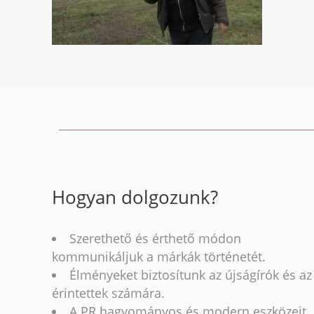
Hogyan dolgozunk?
Szerethető és érthető módon
kommunikáljuk a márkák történetét.
Élményeket biztosítunk az újságírók és az
érintettek számára.
A PR hagyományos és modern eszközeit