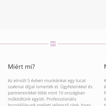
Miért mi?
Az elmúlt 5 évben munkánkat egy tucat
szakmai díjjal ismerték el. Ügyfeleinkkel és
partnereinkkel több mint 10 országban
működtünk együtt. Professzionális
hozzáállásunk mellett jellemző ránk, hogy
t