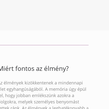
Miért fontos az élmény?
Az élmények kizökkentenek a mindennapi
élet egyhangúságából. A memória úgy épül
fel, hogy jobban emlékszünk azokra a
dolgokra, melyek személyes benyomást
ettek ránk. Az élmények a leghatékonyabb a