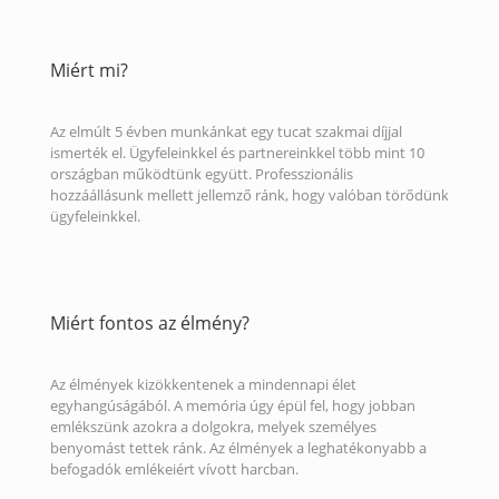
Miért mi?
Az elmúlt 5 évben munkánkat egy tucat szakmai díjjal
ismerték el. Ügyfeleinkkel és partnereinkkel több mint 10
országban működtünk együtt. Professzionális
hozzáállásunk mellett jellemző ránk, hogy valóban törődünk
ügyfeleinkkel.
Miért fontos az élmény?
Az élmények kizökkentenek a mindennapi élet
egyhangúságából. A memória úgy épül fel, hogy jobban
emlékszünk azokra a dolgokra, melyek személyes
benyomást tettek ránk. Az élmények a leghatékonyabb a
befogadók emlékeiért vívott harcban.