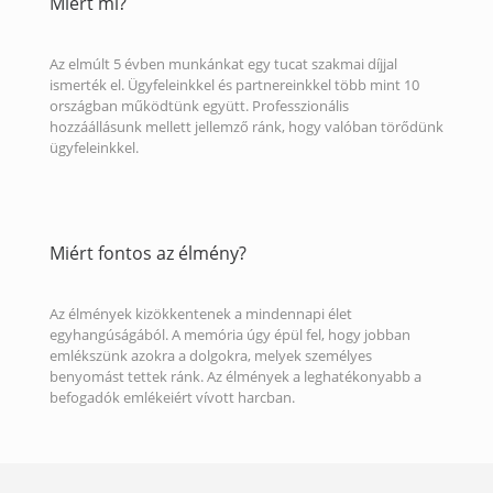
Miért mi?
Az elmúlt 5 évben munkánkat egy tucat szakmai díjjal
ismerték el. Ügyfeleinkkel és partnereinkkel több mint 10
országban működtünk együtt. Professzionális
hozzáállásunk mellett jellemző ránk, hogy valóban törődünk
ügyfeleinkkel.
Miért fontos az élmény?
Az élmények kizökkentenek a mindennapi élet
egyhangúságából. A memória úgy épül fel, hogy jobban
emlékszünk azokra a dolgokra, melyek személyes
benyomást tettek ránk. Az élmények a leghatékonyabb a
befogadók emlékeiért vívott harcban.