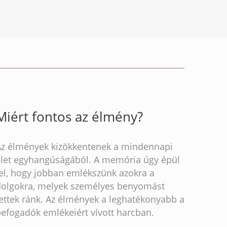
Miért fontos az élmény?
Az élmények kizökkentenek a mindennapi
élet egyhangúságából. A memória úgy épül
fel, hogy jobban emlékszünk azokra a
dolgokra, melyek személyes benyomást
ettek ránk. Az élmények a leghatékonyabb a
befogadók emlékeiért vívott harcban.