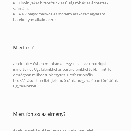
Élményeket biztosítunk az újságírók és az érintettek
számára.
A PR hagyományos és modern eszközeit egyaránt
hatékonyan alkalmazzuk.
Miért mi?
Az elmúlt 5 évben munkánkat egy tucat szakmai díjjal
ismerték el. Ügyfeleinkkel és partnereinkkel több mint 10
országban működtünk együtt. Professzionális
hozzáállásunk mellett jellemző ránk, hogy valóban törődünk
ügyfeleinkkel.
Miért fontos az élmény?
Az élmények kizökkentenek a mindennapi élet