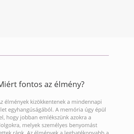
Miért fontos az élmény?
Az élmények kizökkentenek a mindennapi
élet egyhangúságából. A memória úgy épül
fel, hogy jobban emlékszünk azokra a
dolgokra, melyek személyes benyomást
ettek ránk. Az élmények a leghatékonyabb a