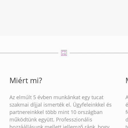
Miért mi?
Az elmúlt 5 évben munkánkat egy tucat
szakmai díjjal ismerték el. Ügyfeleinkkel és
partnereinkkel több mint 10 országban
működtünk együtt. Professzionális
hozzáállásunk mellett jellemző ránk, hogy
t