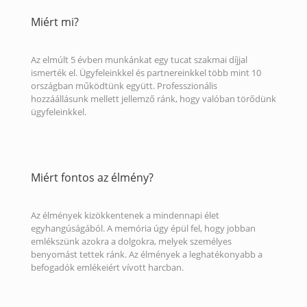
Miért mi?
Az elmúlt 5 évben munkánkat egy tucat szakmai díjjal
ismerték el. Ügyfeleinkkel és partnereinkkel több mint 10
országban működtünk együtt. Professzionális
hozzáállásunk mellett jellemző ránk, hogy valóban törődünk
ügyfeleinkkel.
Miért fontos az élmény?
Az élmények kizökkentenek a mindennapi élet
egyhangúságából. A memória úgy épül fel, hogy jobban
emlékszünk azokra a dolgokra, melyek személyes
benyomást tettek ránk. Az élmények a leghatékonyabb a
befogadók emlékeiért vívott harcban.