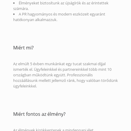
Élményeket biztosítunk az újságírók és az érintettek
számára.
A PR hagyományos és modern eszközeit egyaránt
hatékonyan alkalmazzuk.
Miért mi?
Az elmúlt 5 évben munkánkat egy tucat szakmai díjjal
ismerték el. Ügyfeleinkkel és partnereinkkel több mint 10
országban működtünk együtt. Professzionális
hozzáállásunk mellett jellemző ránk, hogy valóban törődünk
ügyfeleinkkel.
Miért fontos az élmény?
Az élmények kizökkentenek a mindennapi élet