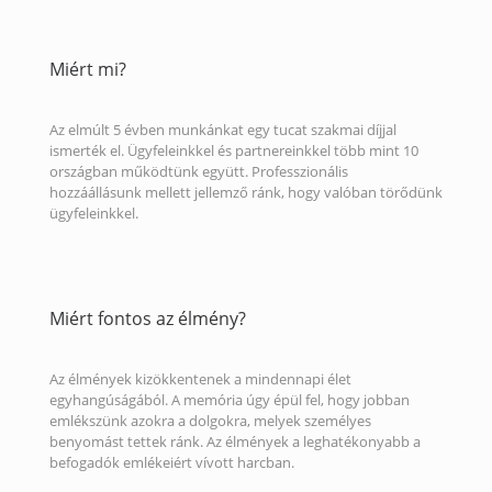
Miért mi?
Az elmúlt 5 évben munkánkat egy tucat szakmai díjjal
ismerték el. Ügyfeleinkkel és partnereinkkel több mint 10
országban működtünk együtt. Professzionális
hozzáállásunk mellett jellemző ránk, hogy valóban törődünk
ügyfeleinkkel.
Miért fontos az élmény?
Az élmények kizökkentenek a mindennapi élet
egyhangúságából. A memória úgy épül fel, hogy jobban
emlékszünk azokra a dolgokra, melyek személyes
benyomást tettek ránk. Az élmények a leghatékonyabb a
befogadók emlékeiért vívott harcban.