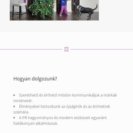
Hogyan dolgozunk?
Szerethető és érthető módon kommunikáljuk a márkák
történetét.
Élményeket biztosítunk az újságírók és az érintettek
számára.
A PR hagyományos és modern eszközeit egyaránt
hatékonyan alkalmazzuk.