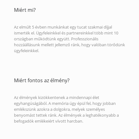
Miért mi?
Az elmúlt 5 évben munkánkat egy tucat szakmai díjjal
ismerték el. Ügyfeleinkkel és partnereinkkel több mint 10
országban működtünk együtt. Professzionális
hozzáállásunk mellett jellemző ránk, hogy valóban törődünk
ügyfeleinkkel.
Miért fontos az élmény?
Az élmények kizökkentenek a mindennapi élet
egyhangúságából. A memória úgy épül fel, hogy jobban
emlékszünk azokra a dolgokra, melyek személyes
benyomást tettek ránk. Az élmények a leghatékonyabb a
befogadók emlékeiért vívott harcban.