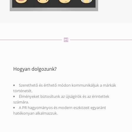
Hogyan dolgozunk?
Szerethető és érthető módon kommunikáljuk a márkák
történetét.
Élményeket biztosítunk az újságírók és az érintettek
számára.
A PR hagyományos és modern eszközeit egyaránt
hatékonyan alkalmazzuk.