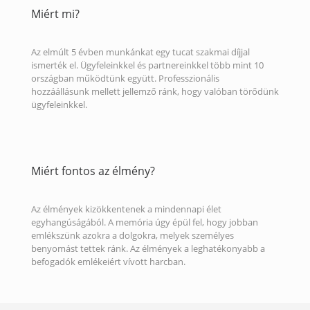
Miért mi?
Az elmúlt 5 évben munkánkat egy tucat szakmai díjjal
ismerték el. Ügyfeleinkkel és partnereinkkel több mint 10
országban működtünk együtt. Professzionális
hozzáállásunk mellett jellemző ránk, hogy valóban törődünk
ügyfeleinkkel.
Miért fontos az élmény?
Az élmények kizökkentenek a mindennapi élet
egyhangúságából. A memória úgy épül fel, hogy jobban
emlékszünk azokra a dolgokra, melyek személyes
benyomást tettek ránk. Az élmények a leghatékonyabb a
befogadók emlékeiért vívott harcban.