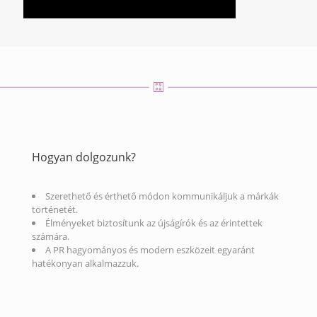
Hogyan dolgozunk?
Szerethető és érthető módon kommunikáljuk a márkák
történetét.
Élményeket biztosítunk az újságírók és az érintettek
számára.
A PR hagyományos és modern eszközeit egyaránt
hatékonyan alkalmazzuk.