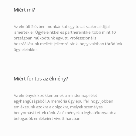
Miért mi?
Az elmúlt 5 évben munkánkat egy tucat szakmai díjjal
ismerték el. Ügyfeleinkkel és partnereinkkel több mint 10
országban működtünk együtt. Professzionális
hozzáállásunk mellett jellemző ránk, hogy valóban törődünk
ügyfeleinkkel.
Miért fontos az élmény?
Az élmények kizökkentenek a mindennapi élet
egyhangúságából. A memória úgy épül fel, hogy jobban
emlékszünk azokra a dolgokra, melyek személyes
benyomást tettek ránk. Az élmények a leghatékonyabb a
befogadók emlékeiért vívott harcban.