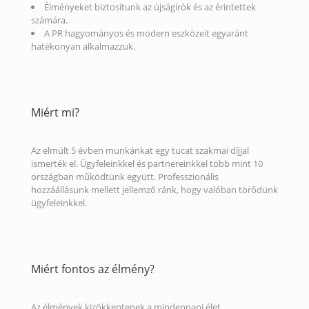
Élményeket biztosítunk az újságírók és az érintettek
számára.
A PR hagyományos és modern eszközeit egyaránt
hatékonyan alkalmazzuk.
Miért mi?
Az elmúlt 5 évben munkánkat egy tucat szakmai díjjal
ismerték el. Ügyfeleinkkel és partnereinkkel több mint 10
országban működtünk együtt. Professzionális
hozzáállásunk mellett jellemző ránk, hogy valóban törődünk
ügyfeleinkkel.
Miért fontos az élmény?
Az élmények kizökkentenek a mindennapi élet