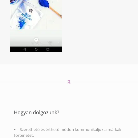
Hogyan dolgozunk?
Szerethető és érthető módon kommunikáljuk a márkák
történetét.