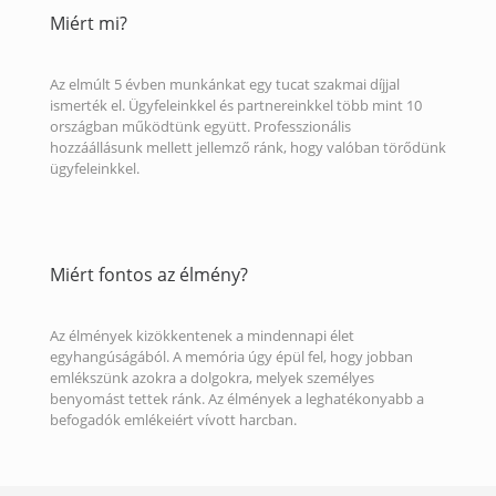
Miért mi?
Az elmúlt 5 évben munkánkat egy tucat szakmai díjjal
ismerték el. Ügyfeleinkkel és partnereinkkel több mint 10
országban működtünk együtt. Professzionális
hozzáállásunk mellett jellemző ránk, hogy valóban törődünk
ügyfeleinkkel.
Miért fontos az élmény?
Az élmények kizökkentenek a mindennapi élet
egyhangúságából. A memória úgy épül fel, hogy jobban
emlékszünk azokra a dolgokra, melyek személyes
benyomást tettek ránk. Az élmények a leghatékonyabb a
befogadók emlékeiért vívott harcban.