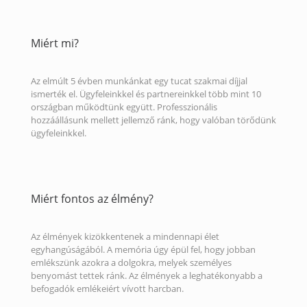
Miért mi?
Az elmúlt 5 évben munkánkat egy tucat szakmai díjjal
ismerték el. Ügyfeleinkkel és partnereinkkel több mint 10
országban működtünk együtt. Professzionális
hozzáállásunk mellett jellemző ránk, hogy valóban törődünk
ügyfeleinkkel.
Miért fontos az élmény?
Az élmények kizökkentenek a mindennapi élet
egyhangúságából. A memória úgy épül fel, hogy jobban
emlékszünk azokra a dolgokra, melyek személyes
benyomást tettek ránk. Az élmények a leghatékonyabb a
befogadók emlékeiért vívott harcban.