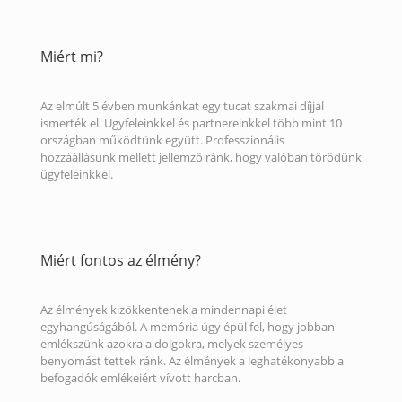
Miért mi?
Az elmúlt 5 évben munkánkat egy tucat szakmai díjjal
ismerték el. Ügyfeleinkkel és partnereinkkel több mint 10
országban működtünk együtt. Professzionális
hozzáállásunk mellett jellemző ránk, hogy valóban törődünk
ügyfeleinkkel.
Miért fontos az élmény?
Az élmények kizökkentenek a mindennapi élet
egyhangúságából. A memória úgy épül fel, hogy jobban
emlékszünk azokra a dolgokra, melyek személyes
benyomást tettek ránk. Az élmények a leghatékonyabb a
befogadók emlékeiért vívott harcban.