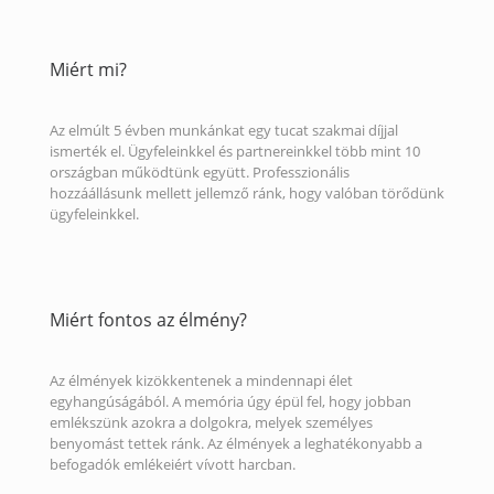
Miért mi?
Az elmúlt 5 évben munkánkat egy tucat szakmai díjjal
ismerték el. Ügyfeleinkkel és partnereinkkel több mint 10
országban működtünk együtt. Professzionális
hozzáállásunk mellett jellemző ránk, hogy valóban törődünk
ügyfeleinkkel.
Miért fontos az élmény?
Az élmények kizökkentenek a mindennapi élet
egyhangúságából. A memória úgy épül fel, hogy jobban
emlékszünk azokra a dolgokra, melyek személyes
benyomást tettek ránk. Az élmények a leghatékonyabb a
befogadók emlékeiért vívott harcban.