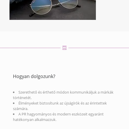
Hogyan dolgozunk?
Szerethető és érthető módon kommunikáljuk a márkák
történetét.
Élményeket biztosítunk az újságírók és az érintettek
számára.
A PR hagyományos és modern eszközeit egyaránt
hatékonyan alkalmazzuk.