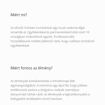
Miért mi?
Az elmúlt 5 évben munkánkat egy tucat szakmai díjjal
ismerték el. Ügyfeleinkkel és partnereinkkel több mint 10
országban működtünk együtt. Professzionális
hozzáállásunk mellett jellemző ránk, hogy valóban törődünk
ügyfeleinkkel.
Miért fontos az élmény?
Az élmények kizökkentenek a mindennapi élet
egyhangúságából. A memória úgy épül fel, hogy jobban
emlékszünk azokra a dolgokra, melyek személyes
benyomást tettek ránk. Az élmények a leghatékonyabb a
befogadók emlékeiért vívott harcban.