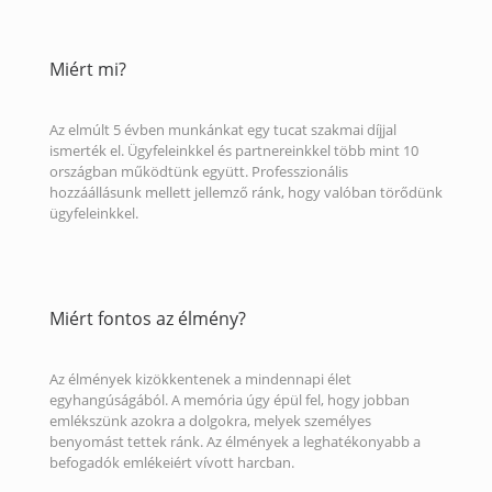
Miért mi?
Az elmúlt 5 évben munkánkat egy tucat szakmai díjjal
ismerték el. Ügyfeleinkkel és partnereinkkel több mint 10
országban működtünk együtt. Professzionális
hozzáállásunk mellett jellemző ránk, hogy valóban törődünk
ügyfeleinkkel.
Miért fontos az élmény?
Az élmények kizökkentenek a mindennapi élet
egyhangúságából. A memória úgy épül fel, hogy jobban
emlékszünk azokra a dolgokra, melyek személyes
benyomást tettek ránk. Az élmények a leghatékonyabb a
befogadók emlékeiért vívott harcban.