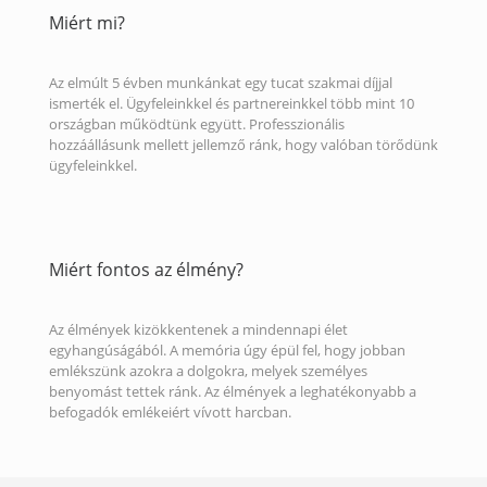
Miért mi?
Az elmúlt 5 évben munkánkat egy tucat szakmai díjjal
ismerték el. Ügyfeleinkkel és partnereinkkel több mint 10
országban működtünk együtt. Professzionális
hozzáállásunk mellett jellemző ránk, hogy valóban törődünk
ügyfeleinkkel.
Miért fontos az élmény?
Az élmények kizökkentenek a mindennapi élet
egyhangúságából. A memória úgy épül fel, hogy jobban
emlékszünk azokra a dolgokra, melyek személyes
benyomást tettek ránk. Az élmények a leghatékonyabb a
befogadók emlékeiért vívott harcban.