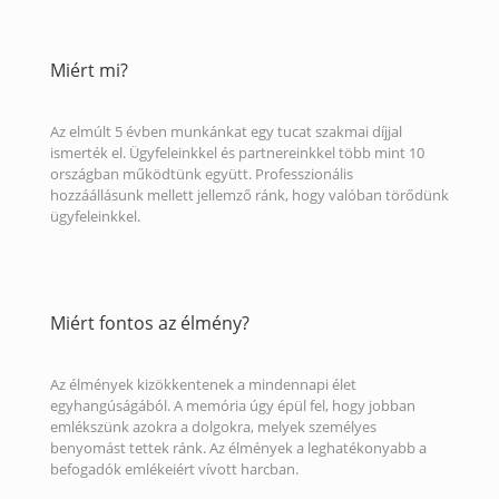
Miért mi?
Az elmúlt 5 évben munkánkat egy tucat szakmai díjjal
ismerték el. Ügyfeleinkkel és partnereinkkel több mint 10
országban működtünk együtt. Professzionális
hozzáállásunk mellett jellemző ránk, hogy valóban törődünk
ügyfeleinkkel.
Miért fontos az élmény?
Az élmények kizökkentenek a mindennapi élet
egyhangúságából. A memória úgy épül fel, hogy jobban
emlékszünk azokra a dolgokra, melyek személyes
benyomást tettek ránk. Az élmények a leghatékonyabb a
befogadók emlékeiért vívott harcban.