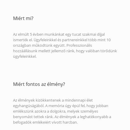
Miért mi?
Az elmúlt 5 évben munkánkat egy tucat szakmai díjjal
ismerték el. Ügyfeleinkkel és partnereinkkel több mint 10
országban működtünk együtt. Professzionális
hozzáállásunk mellett jellemző ránk, hogy valóban törődünk
ügyfeleinkkel.
Miért fontos az élmény?
Az élmények kizökkentenek a mindennapi élet
egyhangúságából. A memória úgy épül fel, hogy jobban
emlékszünk azokra a dolgokra, melyek személyes
benyomást tettek ránk. Az élmények a leghatékonyabb a
befogadók emlékeiért vívott harcban.