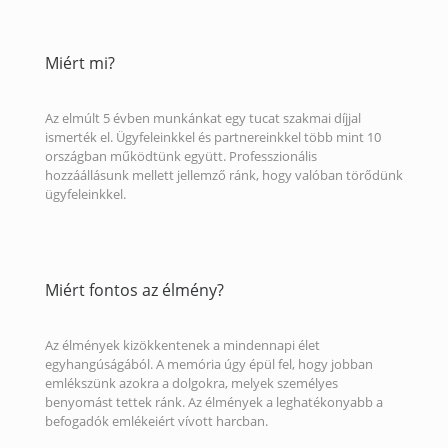
Miért mi?
Az elmúlt 5 évben munkánkat egy tucat szakmai díjjal
ismerték el. Ügyfeleinkkel és partnereinkkel több mint 10
országban működtünk együtt. Professzionális
hozzáállásunk mellett jellemző ránk, hogy valóban törődünk
ügyfeleinkkel.
Miért fontos az élmény?
Az élmények kizökkentenek a mindennapi élet
egyhangúságából. A memória úgy épül fel, hogy jobban
emlékszünk azokra a dolgokra, melyek személyes
benyomást tettek ránk. Az élmények a leghatékonyabb a
befogadók emlékeiért vívott harcban.