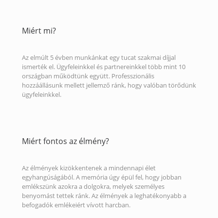
Miért mi?
Az elmúlt 5 évben munkánkat egy tucat szakmai díjjal
ismerték el. Ügyfeleinkkel és partnereinkkel több mint 10
országban működtünk együtt. Professzionális
hozzáállásunk mellett jellemző ránk, hogy valóban törődünk
ügyfeleinkkel.
Miért fontos az élmény?
Az élmények kizökkentenek a mindennapi élet
egyhangúságából. A memória úgy épül fel, hogy jobban
emlékszünk azokra a dolgokra, melyek személyes
benyomást tettek ránk. Az élmények a leghatékonyabb a
befogadók emlékeiért vívott harcban.