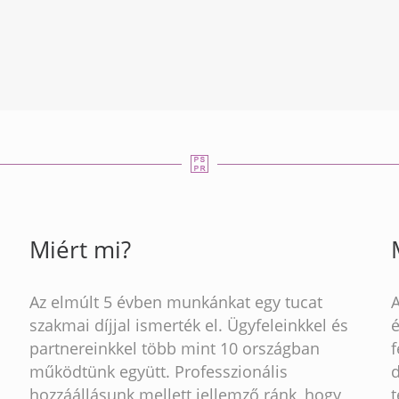
Miért mi?
Az elmúlt 5 évben munkánkat egy tucat
szakmai díjjal ismerték el. Ügyfeleinkkel és
partnereinkkel több mint 10 országban
működtünk együtt. Professzionális
hozzáállásunk mellett jellemző ránk, hogy
t