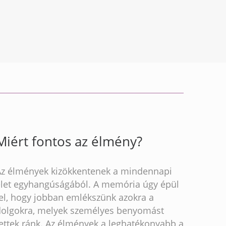
Miért fontos az élmény?
Az élmények kizökkentenek a mindennapi
élet egyhangúságából. A memória úgy épül
fel, hogy jobban emlékszünk azokra a
dolgokra, melyek személyes benyomást
ettek ránk. Az élmények a leghatékonyabb a