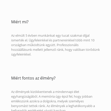
Miért mi?
Az elmúlt 5 évben munkánkat egy tucat szakmai díjjal
ismerték el. Ügyfeleinkkel és partnereinkkel több mint 10
országban működtünk együtt. Professzionális
hozzáállásunk mellett jellemző ránk, hogy valóban törődünk
ügyfeleinkkel.
Miért fontos az élmény?
Az élmények kizökkentenek a mindennapi élet
egyhangúságából. A memória úgy épül fel, hogy jobban
emlékszünk azokra a dolgokra, melyek személyes
benyomást tettek ránk. Az élmények a leghatékonyabb a
befogadók emlékeiért vívott harcban.