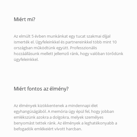
Miért mi?
Az elmúlt 5 évben munkánkat egy tucat szakmai díjjal
ismerték el. Ügyfeleinkkel és partnereinkkel több mint 10
országban működtünk együtt. Professzionális
hozzáállásunk mellett jellemző ránk, hogy valóban törődünk
ügyfeleinkkel.
Miért fontos az élmény?
Az élmények kizökkentenek a mindennapi élet
egyhangúságából. A memória úgy épül fel, hogy jobban
emlékszünk azokra a dolgokra, melyek személyes
benyomást tettek ránk. Az élmények a leghatékonyabb a
befogadók emlékeiért vívott harcban.