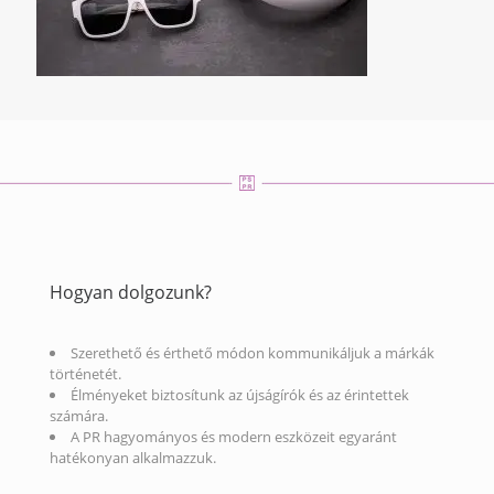
Hogyan dolgozunk?
Szerethető és érthető módon kommunikáljuk a márkák
történetét.
Élményeket biztosítunk az újságírók és az érintettek
számára.
A PR hagyományos és modern eszközeit egyaránt
hatékonyan alkalmazzuk.