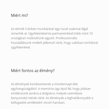
Miért mi?
Az elmúlt 5 évben munkánkat egy tucat szakmai díjjal
ismerték el. Ügyfeleinkkel és partnereinkkel több mint 10
országban működtünk együtt. Professzionális
hozzáállásunk mellett jellemző ránk, hogy valóban törődünk
ügyfeleinkkel.
Miért fontos az élmény?
Az élmények kizökkentenek a mindennapi élet
egyhangúságából. A memória úgy épül fel, hogy jobban
emlékszünk azokra a dolgokra, melyek személyes
benyomást tettek ránk. Az élmények a leghatékonyabb a
befogadók emlékeiért vívott harcban.