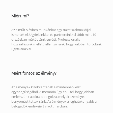
Miért mi?
Az elmúlt 5 évben munkánkat egy tucat szakmai díjjal
ismerték el. Ügyfeleinkkel és partnereinkkel több mint 10
országban működtünk együtt. Professzionális
hozzáállásunk mellett jellemző ránk, hogy valóban törődünk
ügyfeleinkkel.
Miért fontos az élmény?
Az élmények kizökkentenek a mindennapi élet
egyhangúságából. A memória úgy épül fel, hogy jobban
emlékszünk azokra a dolgokra, melyek személyes
benyomást tettek ránk. Az élmények a leghatékonyabb a
befogadók emlékeiért vívott harcban.