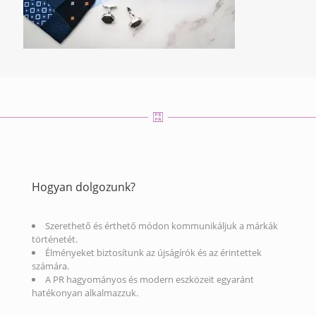
Hogyan dolgozunk?
Szerethető és érthető módon kommunikáljuk a márkák
történetét.
Élményeket biztosítunk az újságírók és az érintettek
számára.
A PR hagyományos és modern eszközeit egyaránt
hatékonyan alkalmazzuk.