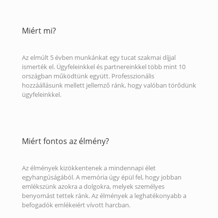
Miért mi?
Az elmúlt 5 évben munkánkat egy tucat szakmai díjjal
ismerték el. Ügyfeleinkkel és partnereinkkel több mint 10
országban működtünk együtt. Professzionális
hozzáállásunk mellett jellemző ránk, hogy valóban törődünk
ügyfeleinkkel.
Miért fontos az élmény?
Az élmények kizökkentenek a mindennapi élet
egyhangúságából. A memória úgy épül fel, hogy jobban
emlékszünk azokra a dolgokra, melyek személyes
benyomást tettek ránk. Az élmények a leghatékonyabb a
befogadók emlékeiért vívott harcban.