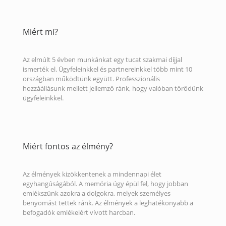
Miért mi?
Az elmúlt 5 évben munkánkat egy tucat szakmai díjjal
ismerték el. Ügyfeleinkkel és partnereinkkel több mint 10
országban működtünk együtt. Professzionális
hozzáállásunk mellett jellemző ránk, hogy valóban törődünk
ügyfeleinkkel.
Miért fontos az élmény?
Az élmények kizökkentenek a mindennapi élet
egyhangúságából. A memória úgy épül fel, hogy jobban
emlékszünk azokra a dolgokra, melyek személyes
benyomást tettek ránk. Az élmények a leghatékonyabb a
befogadók emlékeiért vívott harcban.