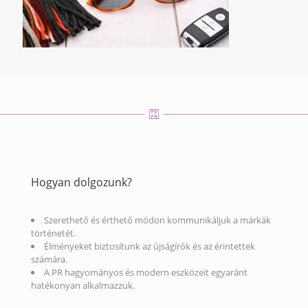
Hogyan dolgozunk?
Szerethető és érthető módon kommunikáljuk a márkák
történetét.
Élményeket biztosítunk az újságírók és az érintettek
számára.
A PR hagyományos és modern eszközeit egyaránt
hatékonyan alkalmazzuk.