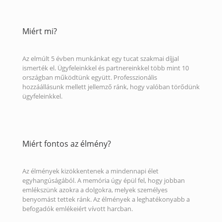
Miért mi?
Az elmúlt 5 évben munkánkat egy tucat szakmai díjjal
ismerték el. Ügyfeleinkkel és partnereinkkel több mint 10
országban működtünk együtt. Professzionális
hozzáállásunk mellett jellemző ránk, hogy valóban törődünk
ügyfeleinkkel.
Miért fontos az élmény?
Az élmények kizökkentenek a mindennapi élet
egyhangúságából. A memória úgy épül fel, hogy jobban
emlékszünk azokra a dolgokra, melyek személyes
benyomást tettek ránk. Az élmények a leghatékonyabb a
befogadók emlékeiért vívott harcban.