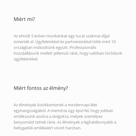
Miért mi?
Az elmúlt 5 évben munkánkat egy tucat szakmai díjjal
ismerték el. Ügyfeleinkkel és partnereinkkel több mint 10
országban működtünk együtt. Professzionális
hozzáállásunk mellett jellemző ránk, hogy valóban törődünk
ügyfeleinkkel.
Miért fontos az élmény?
Az élmények kizökkentenek a mindennapi élet
egyhangúságából. A memória úgy épül fel, hogy jobban
emlékszünk azokra a dolgokra, melyek személyes
benyomást tettek ránk. Az élmények a leghatékonyabb a
befogadók emlékeiért vívott harcban.