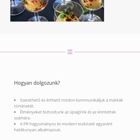
Hogyan dolgozunk?
Szerethető és érthető módon kommunikáljuk a márkák
történetét.
Élményeket biztosítunk az újságírók és az érintettek
számára.
A PR hagyományos és modern eszközeit egyaránt
hatékonyan alkalmazzuk.