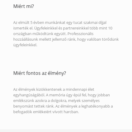
Miért mi?
Az elmúlt 5 évben munkánkat egy tucat szakmai díjjal
ismerték el. Ügyfeleinkkel és partnereinkkel több mint 10
országban működtünk együtt. Professzionális
hozzáállásunk mellett jellemző ránk, hogy valóban törődünk
ügyfeleinkkel.
Miért fontos az élmény?
Az élmények kizökkentenek a mindennapi élet
egyhangúságából. A memória úgy épül fel, hogy jobban
emlékszünk azokra a dolgokra, melyek személyes
benyomást tettek ránk. Az élmények a leghatékonyabb a
befogadók emlékeiért vívott harcban.