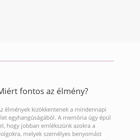
Miért fontos az élmény?
Az élmények kizökkentenek a mindennapi
élet egyhangúságából. A memória úgy épül
fel, hogy jobban emlékszünk azokra a
dolgokra, melyek személyes benyomást