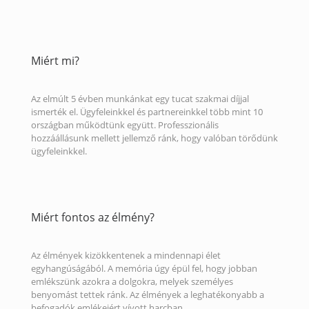
Miért mi?
Az elmúlt 5 évben munkánkat egy tucat szakmai díjjal
ismerték el. Ügyfeleinkkel és partnereinkkel több mint 10
országban működtünk együtt. Professzionális
hozzáállásunk mellett jellemző ránk, hogy valóban törődünk
ügyfeleinkkel.
Miért fontos az élmény?
Az élmények kizökkentenek a mindennapi élet
egyhangúságából. A memória úgy épül fel, hogy jobban
emlékszünk azokra a dolgokra, melyek személyes
benyomást tettek ránk. Az élmények a leghatékonyabb a
befogadók emlékeiért vívott harcban.