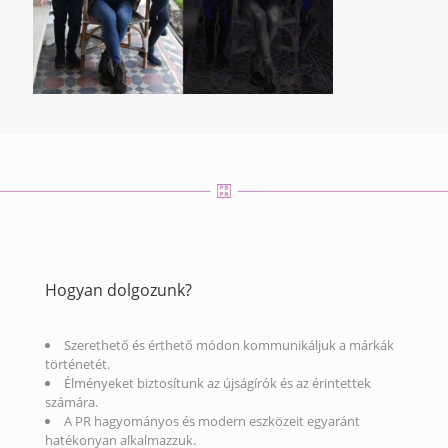
Hogyan dolgozunk?
Szerethető és érthető módon kommunikáljuk a márkák
történetét.
Élményeket biztosítunk az újságírók és az érintettek
számára.
A PR hagyományos és modern eszközeit egyaránt
hatékonyan alkalmazzuk.