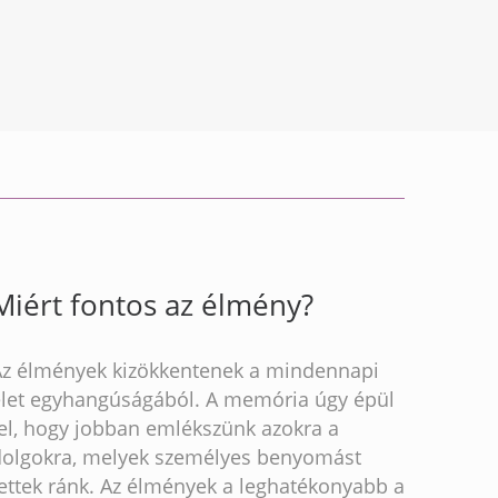
Miért fontos az élmény?
Az élmények kizökkentenek a mindennapi
élet egyhangúságából. A memória úgy épül
fel, hogy jobban emlékszünk azokra a
dolgokra, melyek személyes benyomást
ettek ránk. Az élmények a leghatékonyabb a