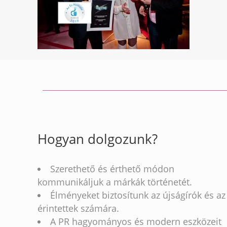
Hogyan dolgozunk?
Szerethető és érthető módon
kommunikáljuk a márkák történetét.
Élményeket biztosítunk az újságírók és az
érintettek számára.
A PR hagyományos és modern eszközeit