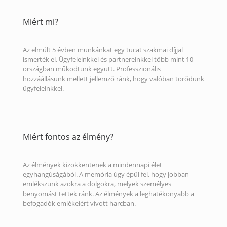
Miért mi?
Az elmúlt 5 évben munkánkat egy tucat szakmai díjjal
ismerték el. Ügyfeleinkkel és partnereinkkel több mint 10
országban működtünk együtt. Professzionális
hozzáállásunk mellett jellemző ránk, hogy valóban törődünk
ügyfeleinkkel.
Miért fontos az élmény?
Az élmények kizökkentenek a mindennapi élet
egyhangúságából. A memória úgy épül fel, hogy jobban
emlékszünk azokra a dolgokra, melyek személyes
benyomást tettek ránk. Az élmények a leghatékonyabb a
befogadók emlékeiért vívott harcban.