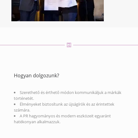
Hogyan dolgozunk?
Szerethető és érthető módon kommunikáljuk a márkák
történetét.
Élményeket biztosítunk az újságírók és az érintettek
számára.
A PR hagyományos és modern eszközeit egyaránt
hatékonyan alkalmazzuk.