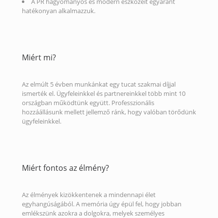
A PR hagyományos és modern eszközeit egyaránt
hatékonyan alkalmazzuk.
Miért mi?
Az elmúlt 5 évben munkánkat egy tucat szakmai díjjal
ismerték el. Ügyfeleinkkel és partnereinkkel több mint 10
országban működtünk együtt. Professzionális
hozzáállásunk mellett jellemző ránk, hogy valóban törődünk
ügyfeleinkkel.
Miért fontos az élmény?
Az élmények kizökkentenek a mindennapi élet
egyhangúságából. A memória úgy épül fel, hogy jobban
emlékszünk azokra a dolgokra, melyek személyes