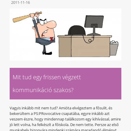
2011-11-16
Mit tud egy frissen végzett
kommunikáció szakos?
Vagyis inkább mit nem tud? Amióta elvégeztem a fősulit, és
bekerültem a PS:PRovocative csapatába, egyre inkább azt
veszem észre, hogy mindennap találkozom egy kihívással, amire
jó lett volna, ha felkészít a főiskola. De nem tette. Persze az első
munkahely bizonyára mindenki számára maradandó élményt