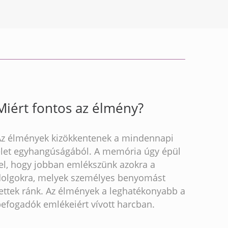
Miért fontos az élmény?
Az élmények kizökkentenek a mindennapi
élet egyhangúságából. A memória úgy épül
fel, hogy jobban emlékszünk azokra a
dolgokra, melyek személyes benyomást
ettek ránk. Az élmények a leghatékonyabb a
befogadók emlékeiért vívott harcban.