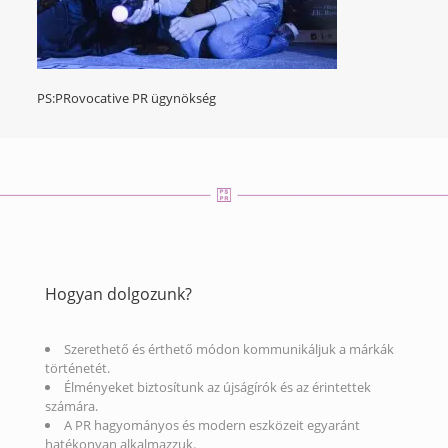
PS:PRovocative PR ügynökség
Hogyan dolgozunk?
Szerethető és érthető módon kommunikáljuk a márkák
történetét.
Élményeket biztosítunk az újságírók és az érintettek
számára.
A PR hagyományos és modern eszközeit egyaránt
hatékonyan alkalmazzuk.