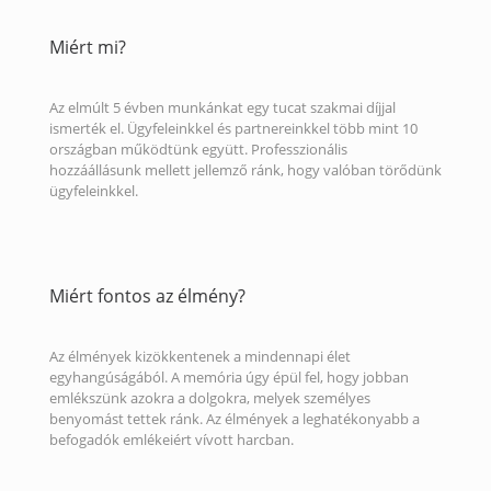
Miért mi?
Az elmúlt 5 évben munkánkat egy tucat szakmai díjjal
ismerték el. Ügyfeleinkkel és partnereinkkel több mint 10
országban működtünk együtt. Professzionális
hozzáállásunk mellett jellemző ránk, hogy valóban törődünk
ügyfeleinkkel.
Miért fontos az élmény?
Az élmények kizökkentenek a mindennapi élet
egyhangúságából. A memória úgy épül fel, hogy jobban
emlékszünk azokra a dolgokra, melyek személyes
benyomást tettek ránk. Az élmények a leghatékonyabb a
befogadók emlékeiért vívott harcban.