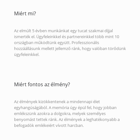
Miért mi?
Az elmúlt 5 évben munkánkat egy tucat szakmai díjjal
ismerték el. Ügyfeleinkkel és partnereinkkel több mint 10
országban működtünk együtt. Professzionális
hozzáállásunk mellett jellemző ránk, hogy valóban törődünk
ügyfeleinkkel.
Miért fontos az élmény?
Az élmények kizökkentenek a mindennapi élet
egyhangúságából. A memória úgy épül fel, hogy jobban
emlékszünk azokra a dolgokra, melyek személyes
benyomást tettek ránk. Az élmények a leghatékonyabb a
befogadók emlékeiért vívott harcban.