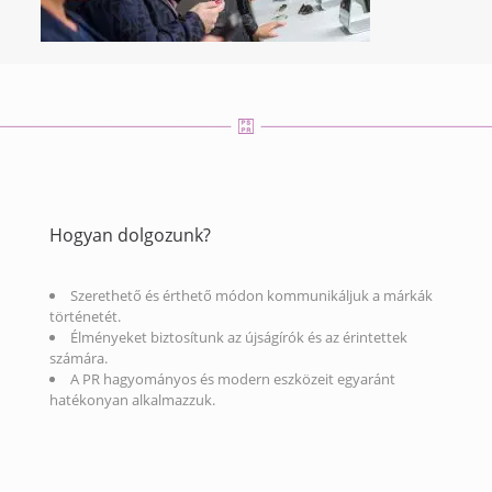
Hogyan dolgozunk?
Szerethető és érthető módon kommunikáljuk a márkák
történetét.
Élményeket biztosítunk az újságírók és az érintettek
számára.
A PR hagyományos és modern eszközeit egyaránt
hatékonyan alkalmazzuk.