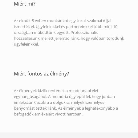
Miért mi?
Az elmúlt 5 évben munkánkat egy tucat szakmai díjjal
ismerték el. Ügyfeleinkkel és partnereinkkel több mint 10
országban működtünk együtt. Professzionális
hozzáállásunk mellett jellemző ránk, hogy valóban törődünk
ügyfeleinkkel.
Miért fontos az élmény?
Az élmények kizökkentenek a mindennapi élet
egyhangúságából. A memória úgy épül fel, hogy jobban
emlékszünk azokra a dolgokra, melyek személyes
benyomást tettek ránk. Az élmények a leghatékonyabb a
befogadók emlékeiért vívott harcban.