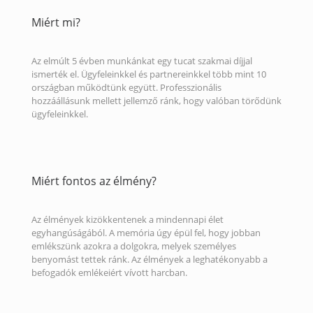
Miért mi?
Az elmúlt 5 évben munkánkat egy tucat szakmai díjjal
ismerték el. Ügyfeleinkkel és partnereinkkel több mint 10
országban működtünk együtt. Professzionális
hozzáállásunk mellett jellemző ránk, hogy valóban törődünk
ügyfeleinkkel.
Miért fontos az élmény?
Az élmények kizökkentenek a mindennapi élet
egyhangúságából. A memória úgy épül fel, hogy jobban
emlékszünk azokra a dolgokra, melyek személyes
benyomást tettek ránk. Az élmények a leghatékonyabb a
befogadók emlékeiért vívott harcban.