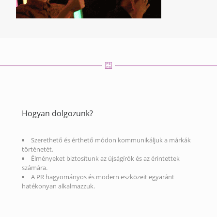
Hogyan dolgozunk?
Szerethető és érthető módon kommunikáljuk a márkák
történetét.
Élményeket biztosítunk az újságírók és az érintettek
számára.
A PR hagyományos és modern eszközeit egyaránt
hatékonyan alkalmazzuk.